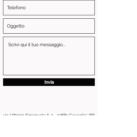
Invia
via Vittorio Emanuele II, 3 - 13881 Cavaglia' (BI)
P.IVA
01739810024