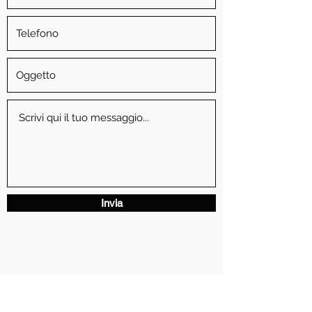
Invia
via Vittorio Emanuele II, 3 - 13881 Cavaglia' (BI)
P.IVA
01739810024