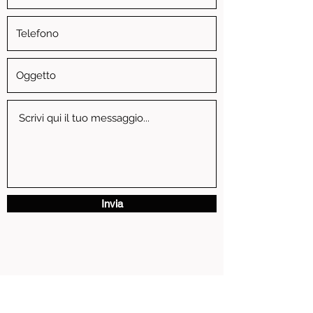
Invia
via Vittorio Emanuele II, 3 - 13881 Cavaglia' (BI)
P.IVA
01739810024