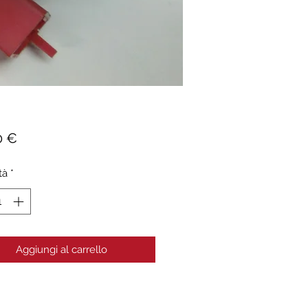
Prezzo
0 €
tà
*
Aggiungi al carrello