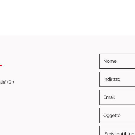
i
ia' (BI)