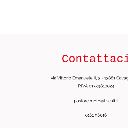
Contattac
via Vittorio Emanuele II, 3 - 13881 Cavagl
P.IVA 01739810024
pastore.moto@tiscali.it
0161 96016