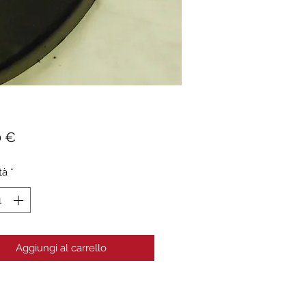
Prezzo
0 €
tà
*
Aggiungi al carrello