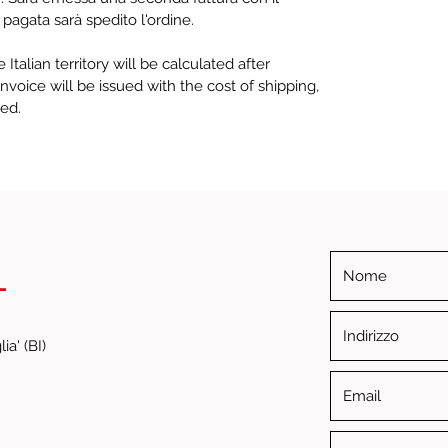
 pagata sarà spedito l'ordine.
Italian territory will be calculated after
voice will be issued with the cost of shipping,
ped.
i
ia' (BI)