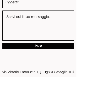
Invia
via Vittorio Emanuele II, 3 - 13881 Cavaglia' (BI)
P.IVA
01739810024
pastore.moto@tiscali.it
0161 96016