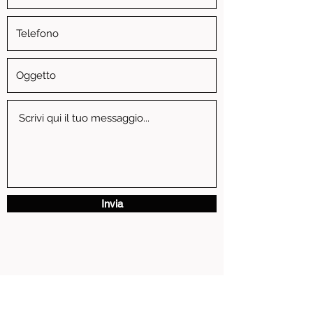
Invia
via Vittorio Emanuele II, 3 - 13881 Cavaglia' (BI)
P.IVA
01739810024