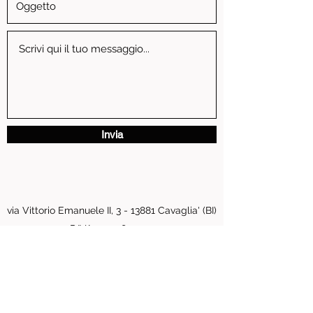
Invia
via Vittorio Emanuele II, 3 - 13881 Cavaglia' (BI)
P.IVA
01739810024
pastore.moto@tiscali.it
0161 96016