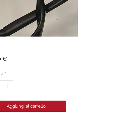
Prezzo
0 €
tà
*
Aggiungi al carrello