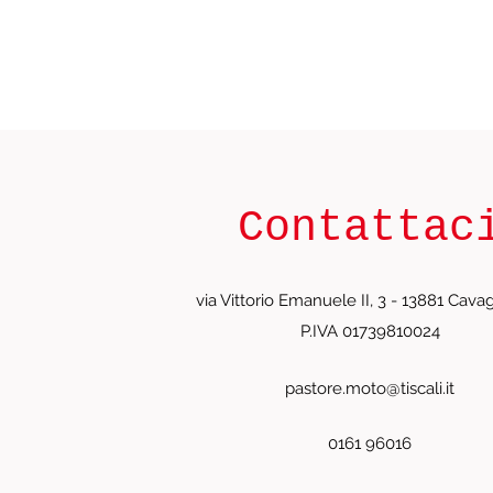
Contattac
via Vittorio Emanuele II, 3 - 13881 Cavagl
P.IVA 01739810024
pastore.moto@tiscali.it
0161 96016