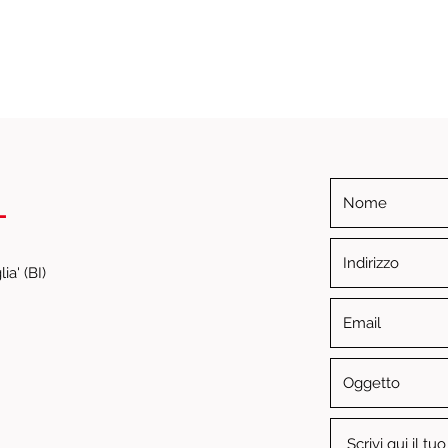
i
ia' (BI)