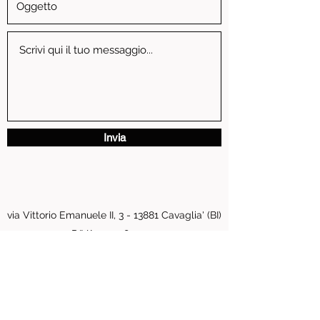
Invia
via Vittorio Emanuele II, 3 - 13881 Cavaglia' (BI)
P.IVA
01739810024
pastore.moto@tiscali.it
0161 96016