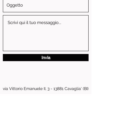
Invia
via Vittorio Emanuele II, 3 - 13881 Cavaglia' (BI)
P.IVA
01739810024
pastore.moto@tiscali.it
0161 96016