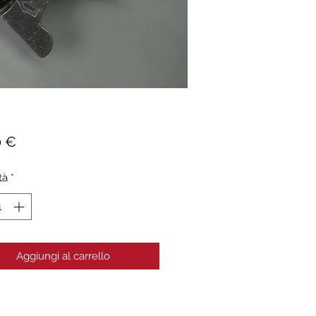
Prezzo
0 €
tà
*
Aggiungi al carrello