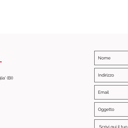
i
ia' (BI)