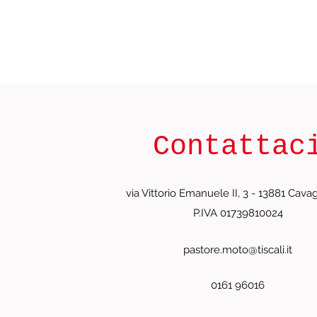
Contattac
via Vittorio Emanuele II, 3 - 13881 Cavagl
P.IVA 01739810024
pastore.moto@tiscali.it
0161 96016