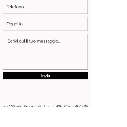
Invia
via Vittorio Emanuele II, 3 - 13881 Cavaglia' (BI)
P.IVA
01739810024