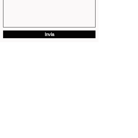
Invia
via Vittorio Emanuele II, 3 - 13881 Cavaglia' (BI)
P.IVA
01739810024
pastore.moto@tiscali.it
0161 96016