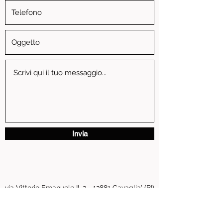
Invia
via Vittorio Emanuele II, 3 - 13881 Cavaglia' (BI)
P.IVA
01739810024