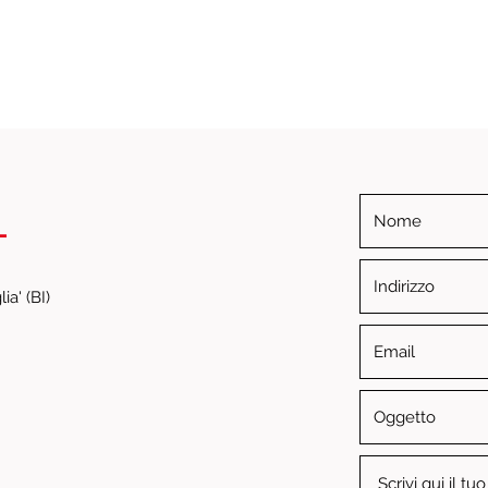
i
ia' (BI)