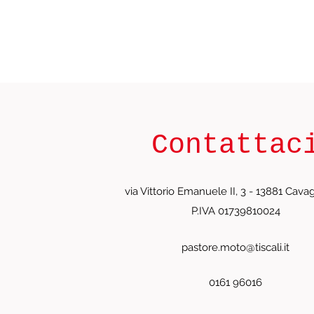
Contattac
via Vittorio Emanuele II, 3 - 13881 Cavagl
P.IVA 01739810024
pastore.moto@tiscali.it
0161 96016