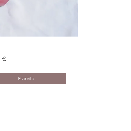
Prezzo
0 €
Esaurito