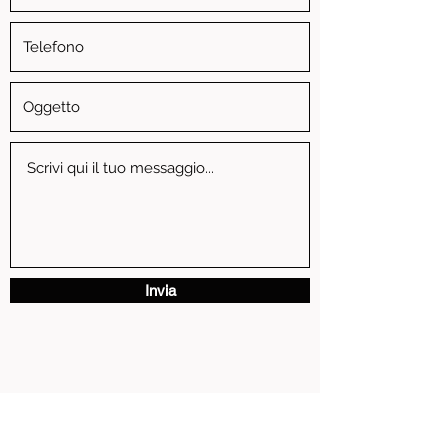
Invia
via Vittorio Emanuele II, 3 - 13881 Cavaglia' (BI)
P.IVA
01739810024