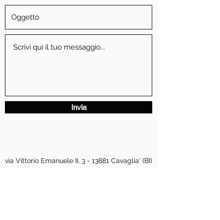
Invia
via Vittorio Emanuele II, 3 - 13881 Cavaglia' (BI)
P.IVA
01739810024
pastore.moto@tiscali.it