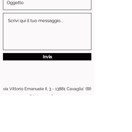
Invia
via Vittorio Emanuele II, 3 - 13881 Cavaglia' (BI)
P.IVA
01739810024
pastore.moto@tiscali.it
0161 96016