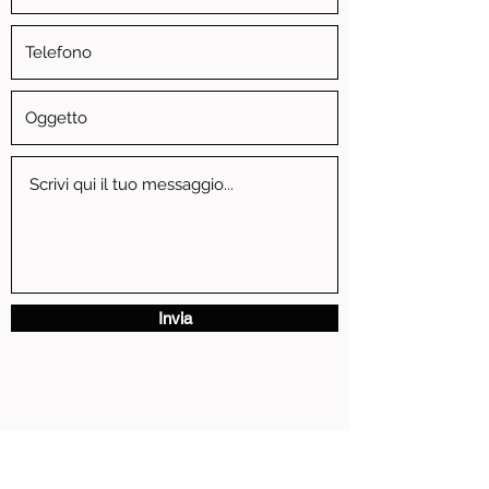
Invia
via Vittorio Emanuele II, 3 - 13881 Cavaglia' (BI)
P.IVA
01739810024