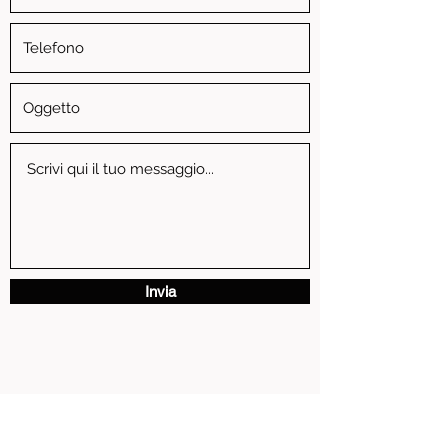
Invia
via Vittorio Emanuele II, 3 - 13881 Cavaglia' (BI)
P.IVA
01739810024