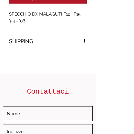
SPECCHIO DX MALAGUTI F12 , F15
'94 - '06
SHIPPING
- Il costo della spedizione al di fuori
del territorio Italiano sarà calcolato in
seguito al pagamento dell'ordine.
Sarà emessa una seconda fattura con
il costo della spedizione, una volta
pagata sarà spedito l'ordine.
Contattaci
- The cost of shipping outside the
Italian territory will be calculated after
payment of the order. A second
invoice will be issued with the cost of
shipping, once paid the order will be
shipped.