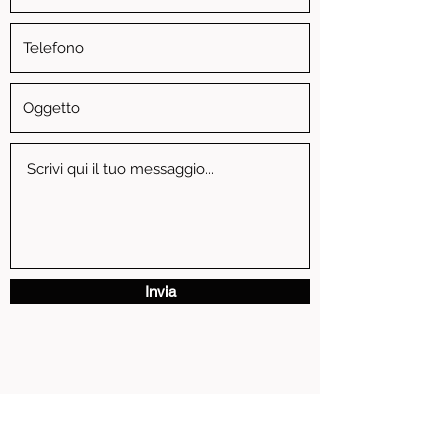
Invia
via Vittorio Emanuele II, 3 - 13881 Cavaglia' (BI)
P.IVA
01739810024