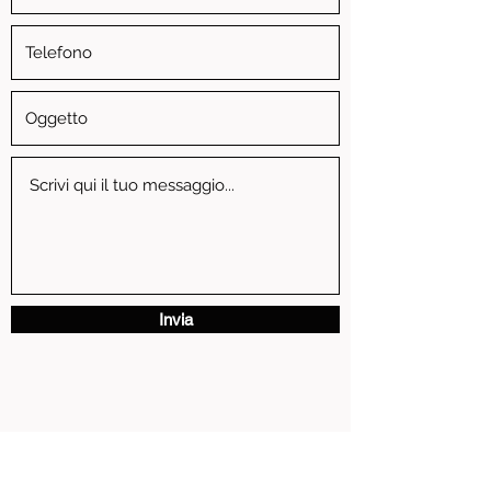
Invia
via Vittorio Emanuele II, 3 - 13881 Cavaglia' (BI)
P.IVA
01739810024