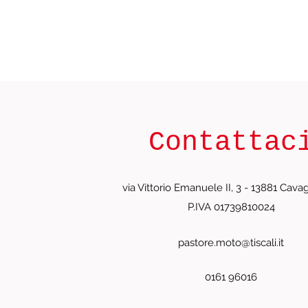
Contattac
via Vittorio Emanuele II, 3 - 13881 Cavagl
P.IVA 01739810024
pastore.moto@tiscali.it
0161 96016