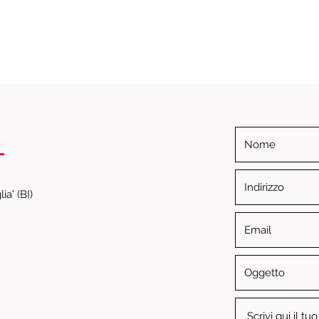
i
ia' (BI)