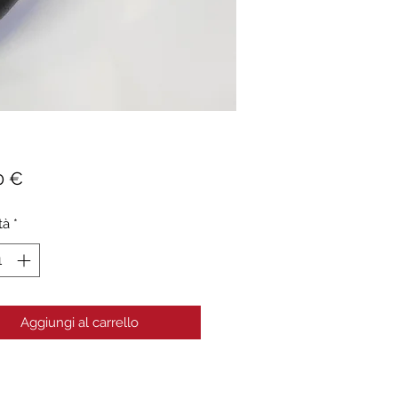
Prezzo
0 €
tà
*
Aggiungi al carrello